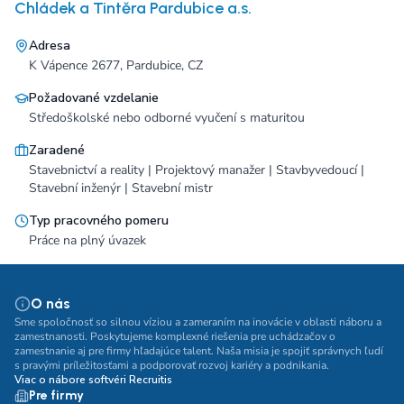
Chládek a Tintěra Pardubice a.s.
Adresa
K Vápence 2677, Pardubice, CZ
Požadované vzdelanie
Středoškolské nebo odborné vyučení s maturitou
Zaradené
Stavebnictví a reality | Projektový manažer | Stavbyvedoucí |
Stavební inženýr | Stavební mistr
Typ pracovného pomeru
Práce na plný úvazek
O nás
Sme spoločnosť so silnou víziou a zameraním na inovácie v oblasti náboru a
zamestnanosti. Poskytujeme komplexné riešenia pre uchádzačov o
zamestnanie aj pre firmy hľadajúce talent. Naša misia je spojiť správnych ľudí
s pravými príležitosťami a podporovať rozvoj kariéry a podnikania.
Viac o nábore softvéri Recruitis
Pre firmy