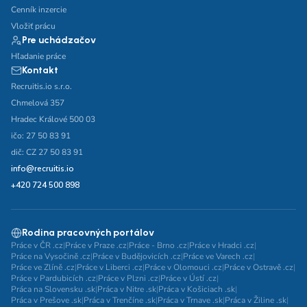
Cenník inzercie
Vložiť prácu
Pre uchádzačov
Hľadanie práce
Kontakt
Recruitis.io s.r.o.
Chmelová 357
Hradec Králové 500 03
ičo: 27 50 83 91
dič: CZ 27 50 83 91
info@recruitis.io
+420 724 500 898
Rodina pracovných portálov
Práce v ČR .cz
|
Práce v Praze .cz
|
Práce - Brno .cz
|
Práce v Hradci .cz
|
Práce na Vysočině .cz
|
Práce v Budějovicích .cz
|
Práce ve Varech .cz
|
Práce ve Zlíně .cz
|
Práce v Liberci .cz
|
Práce v Olomouci .cz
|
Práce v Ostravě .cz
|
Práce v Pardubicích .cz
|
Práce v Plzni .cz
|
Práce v Ústí .cz
|
Práca na Slovensku .sk
|
Práca v Nitre .sk
|
Práca v Košiciach .sk
|
Práca v Prešove .sk
|
Práca v Trenčíne .sk
|
Práca v Trnave .sk
|
Práca v Žiline .sk
|