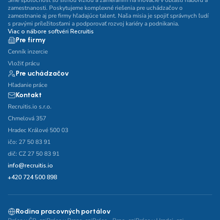
Sme spoločnosť so silnou víziou a zameraním na inovácie v oblasti náboru a
zamestnanosti. Poskytujeme komplexné riešenia pre uchádzačov o
zamestnanie aj pre firmy hľadajúce talent. Naša misia je spojiť správnych ľudí
s pravými príležitosťami a podporovať rozvoj kariéry a podnikania.
Viac o nábore softvéri Recruitis
Pre firmy
Cenník inzercie
Vložiť prácu
Pre uchádzačov
Hľadanie práce
Kontakt
Recruitis.io s.r.o.
Chmelová 357
Hradec Králové 500 03
ičo: 27 50 83 91
dič: CZ 27 50 83 91
info@recruitis.io
+420 724 500 898
Rodina pracovných portálov