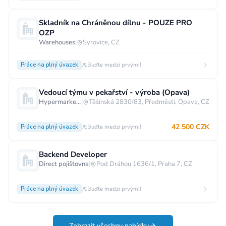
Skladník na Chráněnou dílnu - POUZE PRO
OZP
Warehouses
|
Syrovice, CZ
Práce na plný úvazek
Buďte medzi prvými!
Vedoucí týmu v pekařství - výroba (Opava)
Hypermarket - Opava
|
Těšínská 2830/83, Předměstí, Opava, CZ
42 500 CZK
Práce na plný úvazek
Buďte medzi prvými!
Backend Developer
Direct pojišťovna
|
Pod Dráhou 1636/1, Praha 7, CZ
Práce na plný úvazek
Buďte medzi prvými!
Zobrazit všechny nabídky