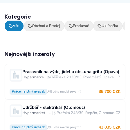
Kategorie
Vše
Obchod a Prodej
Prodavač
Uklízečka
Nejnovější inzeráty
Pracovník na výdej jídel a obsluha grilu (Opava)
Hypermarket - Opava
|
Těšínská 2830/83, Předměstí, Opava, CZ
35 700 CZK
Práce na plný úvazek
Buďte medzi prvými!
Údržbář - elektrikář (Olomouc)
Hypermarket - Olomouc
|
Pražská 248/39, Řepčín, Olomouc, CZ
43 035 CZK
Práce na plný úvazek
Buďte medzi prvými!