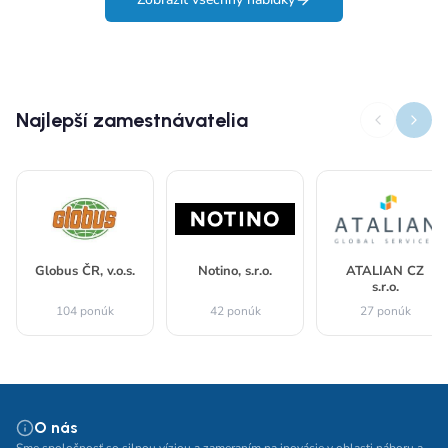
Najlepší zamestnávatelia
Globus ČR, v.o.s.
Notino, s.r.o.
ATALIAN CZ
s.r.o.
104 ponúk
42 ponúk
27 ponúk
O nás